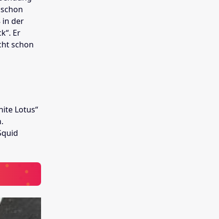
 schon
 in der
k“. Er
cht schon
hite Lotus“
.
Squid