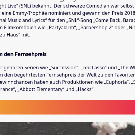
ght Live“ (SNL) bekannt. Der schwarze Comedian war selbst
r eine Emmy-Trophäe nominiert und gewann den Preis 2018
nal Music and Lyrics“ für den „SNL“-Song „Come Back, Barac
 in Filmkomödien wie „Partyalarm“, „Barbershop 2“ oder „Ni
 zu Haus“ mit.
m den Fernsehpreis
hr gehören Serien wie „Succession“, „Ted Lasso“ und „The W
 den begehrtesten Fernsehpreis der Welt zu den Favoriten
ewinnchancen haben auch Produktionen wie „Euphoria“, „
rance“, „Abbott Elementary“ und „Hacks“.