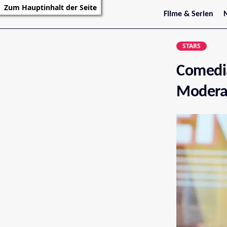
Zum Hauptinhalt der Seite
Filme & Serien
Trailer
S
Kritiken
S
STARS
Filmarchiv
Serienarchiv
Comedi
Modera