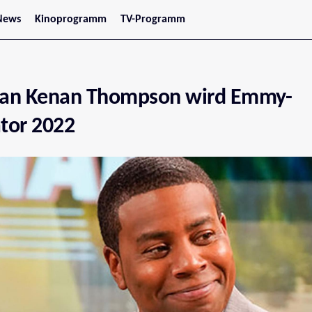
News
Kinoprogramm
TV-Programm
tars
Jetzt im Kino
treaming
Demnächst im Kino
Wien
Niederösterreich
an Kenan Thompson wird Emmy-
Oberösterreich
Steiermark
Burgenland
tor 2022
Kärnten
Salzburg
Tirol
Vorarlberg