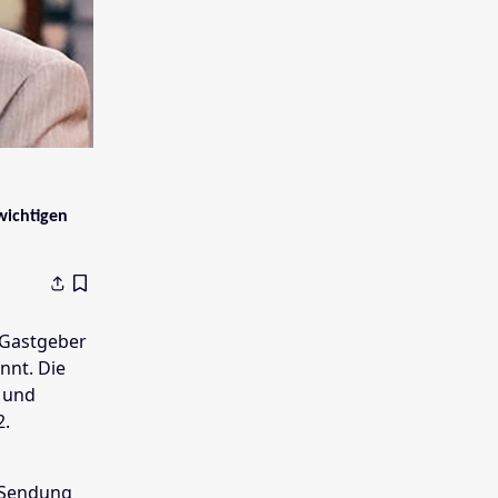
wichtigen
-Gastgeber
nnt. Die
 und
2.
e-Sendung