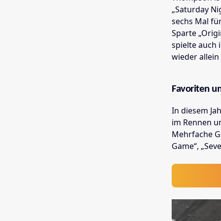
„Saturday Ni
sechs Mal fü
Sparte „Origi
spielte auch
wieder allein
Favoriten u
In diesem Ja
im Rennen um
Mehrfache G
Game“, „Seve