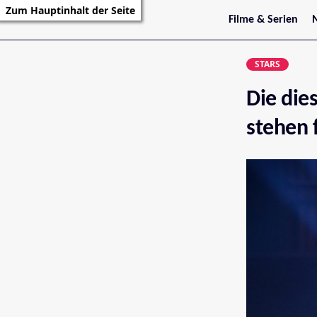
Zum Hauptinhalt der Seite
Filme & Serien
Trailer
S
Kritiken
S
STARS
Filmarchiv
Serienarchiv
Die die
stehen 