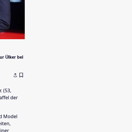
r Ülker bei
. (53,
affel der
nd Model
iten,
einer