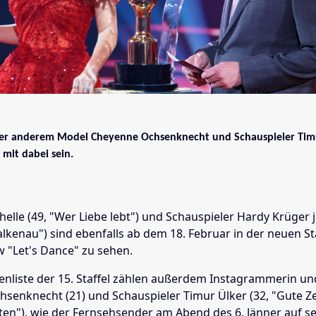
er anderem Model Cheyenne Ochsenknecht und Schauspieler Timu
mit dabei sein.
elle (49, "Wer Liebe lebt") und Schauspieler Hardy Krüger jr
lkenau") sind ebenfalls ab dem 18. Februar in der neuen St
 "Let's Dance" zu sehen.
enliste der 15. Staffel zählen außerdem Instagrammerin u
senknecht (21) und Schauspieler Timur Ülker (32, "Gute Ze
iten"), wie der Fernsehsender am Abend des 6. Jänner auf s