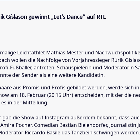
ik Gíslason gewinnt „Let's Dance“ auf RTL
malige Leichtathlet Mathias Mester und Nachwuchspolitike
bach wollen die Nachfolge von Vorjahressieger Rúrik Gíslas
rofi-Fußballer, antreten. Schauspielerin und Moderatorin S
nte der Sender als eine weitere Kandidatin.
aare aus Promis und Profis gebildet werden, werde sich in
ow am 18. Februar (20.15 Uhr) entscheiden, mit der die neu
 es in der Mitteilung.
r gab die Show auf Instagram außerdem bekannt, dass auc
Amira Pocher, Comedian Bastian Bielendorfer, Journalistin J
oderator Riccardo Basile das Tanzbein schwingen werden