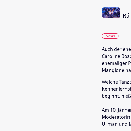
Rúr
News
Auch der ehe
Caroline Bos
ehemaliger P
Mangione nan
Welche Tanzp
Kennenlernsh
beginnt, hieß
Am 10. Jänne
Moderatorin 
Ullman und M