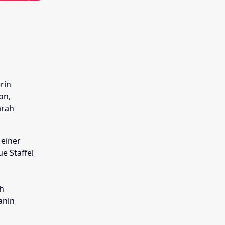
rin
on,
arah
 einer
e Staffel
h
anin
.