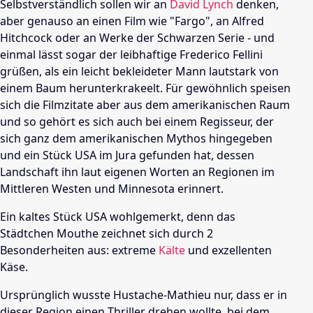
Selbstverständlich sollen wir an
David Lynch
denken,
aber genauso an einen Film wie "
Fargo
", an
Alfred
Hitchcock
oder an Werke der Schwarzen Serie - und
einmal lässt sogar der leibhaftige
Frederico Fellini
grüßen, als ein leicht bekleideter Mann lautstark von
einem Baum herunterkrakeelt. Für gewöhnlich speisen
sich die Filmzitate aber aus dem amerikanischen Raum
und so gehört es sich auch bei einem Regisseur, der
sich ganz dem amerikanischen Mythos hingegeben
und ein Stück
USA
im Jura gefunden hat, dessen
Landschaft ihn laut eigenen Worten an Regionen im
Mittleren Westen und
Minnesota
erinnert.
Ein kaltes Stück
USA
wohlgemerkt, denn das
Städtchen
Mouthe
zeichnet sich durch 2
Besonderheiten aus: extreme
Kälte
und exzellenten
Käse.
Ursprünglich wusste Hustache-Mathieu nur, dass er in
dieser Region einen Thriller drehen wollte, bei dem