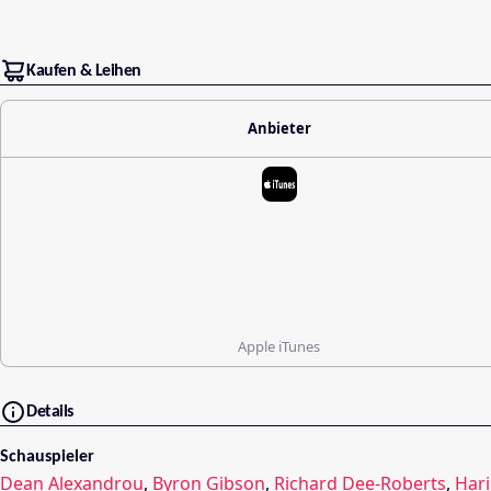
Kaufen & Leihen
Anbieter
Apple iTunes
Details
Schauspieler
Dean Alexandrou
,
Byron Gibson
,
Richard Dee-Roberts
,
Hari