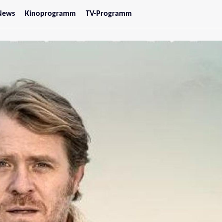
News
Kinoprogramm
TV-Programm
tars
Jetzt im Kino
treaming
Demnächst im Kino
Wien
Niederösterreich
Oberösterreich
Steiermark
Burgenland
Kärnten
Salzburg
Tirol
Vorarlberg