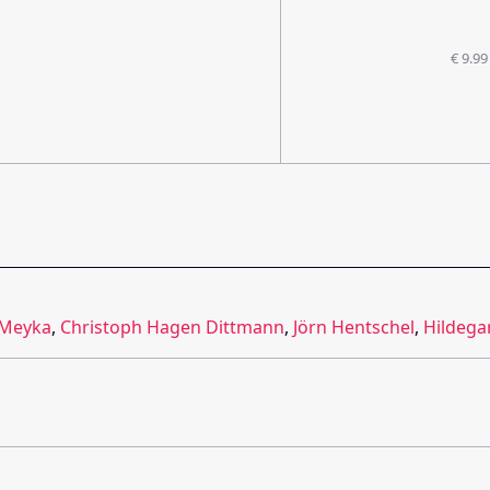
€ 9.99
 Meyka
,
Christoph Hagen Dittmann
,
Jörn Hentschel
,
Hildega