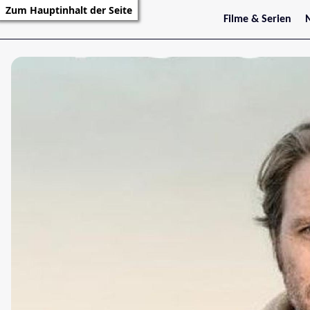
Zum Hauptinhalt der Seite
Filme & Serien
Trailer
S
Kritiken
S
Filmarchiv
Serienarchiv