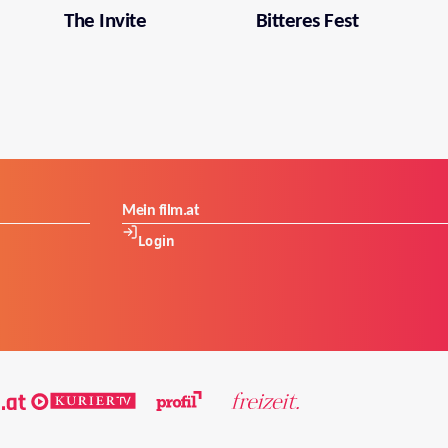
The Invite
Bitteres Fest
Mein film.at
Login