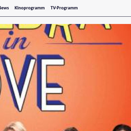
News
Kinoprogramm
TV-Programm
tars
Jetzt im Kino
treaming
Demnächst im Kino
Wien
Niederösterreich
Oberösterreich
Steiermark
Burgenland
Kärnten
Salzburg
Tirol
Vorarlberg