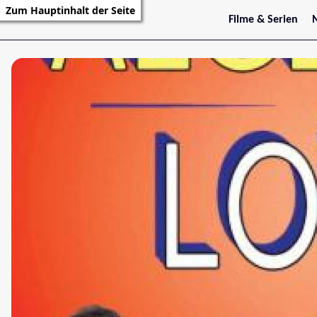
Zum Hauptinhalt der Seite
Filme & Serien
Trailer
S
Kritiken
S
Filmarchiv
Serienarchiv