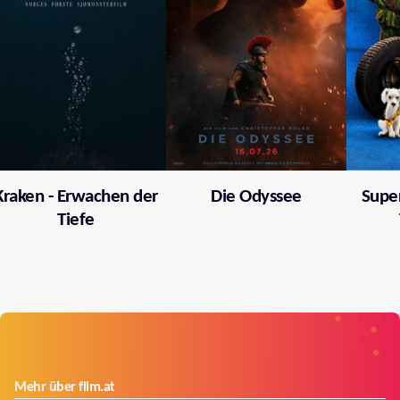
Kraken - Erwachen der
Die Odyssee
Supe
Tiefe
Mehr über film.at