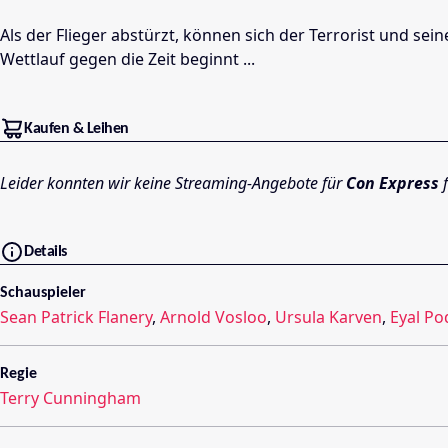
Als der Flieger abstürzt, können sich der Terrorist und se
Wettlauf gegen die Zeit beginnt ...
Kaufen & Leihen
Leider konnten wir keine Streaming-Angebote für
Con Express
f
Details
Schauspieler
Sean Patrick Flanery
,
Arnold Vosloo
,
Ursula Karven
,
Eyal Po
Regie
Terry Cunningham