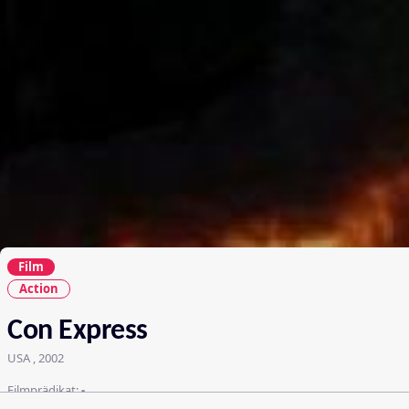
Film
Action
Con Express
USA , 2002
Filmprädikat:
-