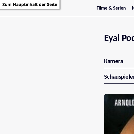
Zum Hauptinhalt der Seite
Filme & Serien
Trailer
S
Kritiken
S
Filmarchiv
Serienarchiv
Eyal Pod
Kamera
Schauspiele