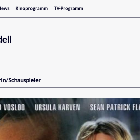
News
Kinoprogramm
TV-Programm
tars
Jetzt im Kino
treaming
Demnächst im Kino
Wien
Niederösterreich
ell
Oberösterreich
Steiermark
Burgenland
Kärnten
Salzburg
Tirol
Vorarlberg
rin/Schauspieler