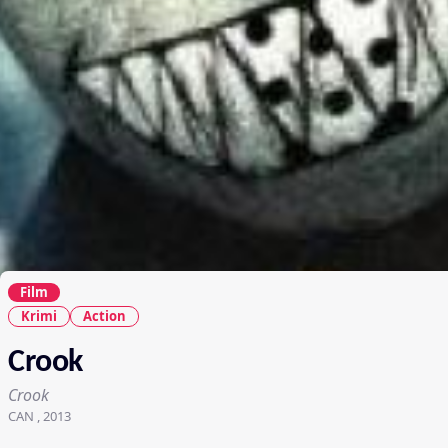
Film
Krimi
Action
Crook
Crook
CAN , 2013