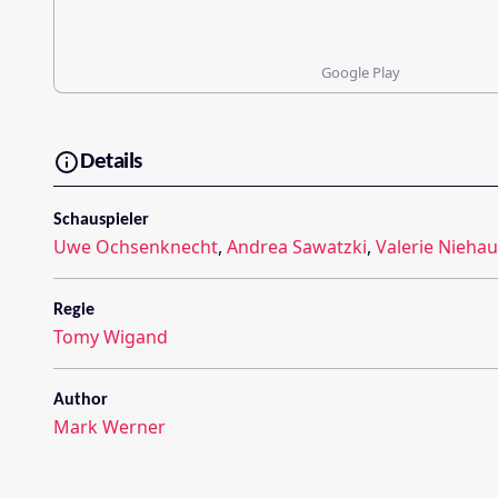
Google Play
Details
Schauspieler
Uwe Ochsenknecht
,
Andrea Sawatzki
,
Valerie Nieha
Regie
Tomy Wigand
Author
Mark Werner