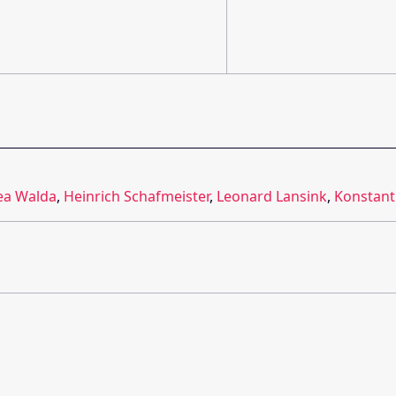
ea Walda
,
Heinrich Schafmeister
,
Leonard Lansink
,
Konstant