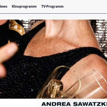
News
Kinoprogramm
TV-Programm
tars
Jetzt im Kino
treaming
Demnächst im Kino
Wien
Niederösterreich
Oberösterreich
Steiermark
Burgenland
Kärnten
Salzburg
Tirol
Vorarlberg