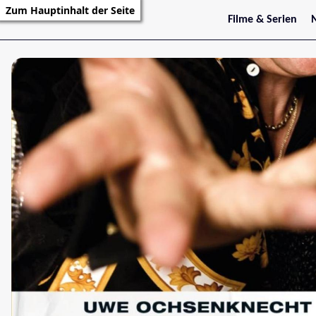
Zum Hauptinhalt der Seite
Filme & Serien
Trailer
S
Kritiken
S
Filmarchiv
Serienarchiv