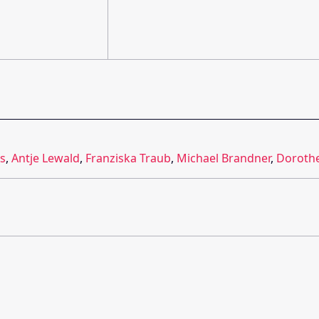
us
,
Antje Lewald
,
Franziska Traub
,
Michael Brandner
,
Doroth