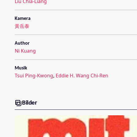
Liu Chia-Liang
Kamera
黃岳泰
Author
Ni Kuang
Musik
Tsui Ping-Kwong
,
Eddie H. Wang Chi-Ren
Bilder