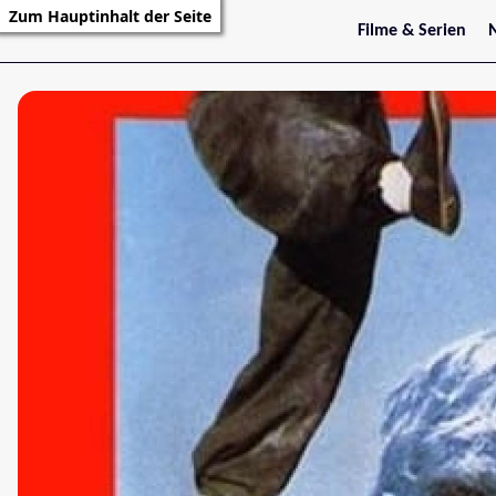
Zum Hauptinhalt der Seite
Filme & Serien
Trailer
S
Kritiken
S
Filmarchiv
Serienarchiv