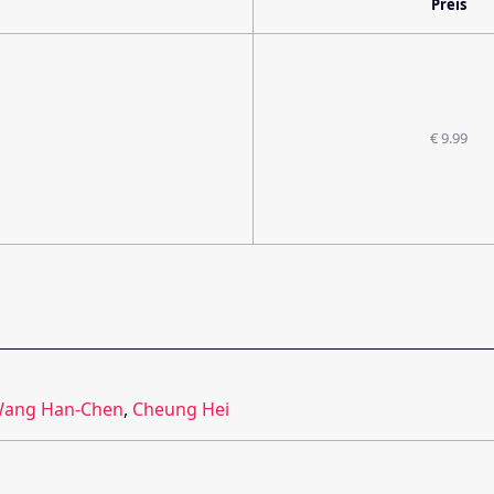
Preis
€ 9.99
ang Han-Chen
,
Cheung Hei