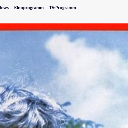
News
Kinoprogramm
TV-Programm
tars
Jetzt im Kino
treaming
Demnächst im Kino
Wien
Niederösterreich
Oberösterreich
Steiermark
Burgenland
Kärnten
Salzburg
Tirol
Vorarlberg