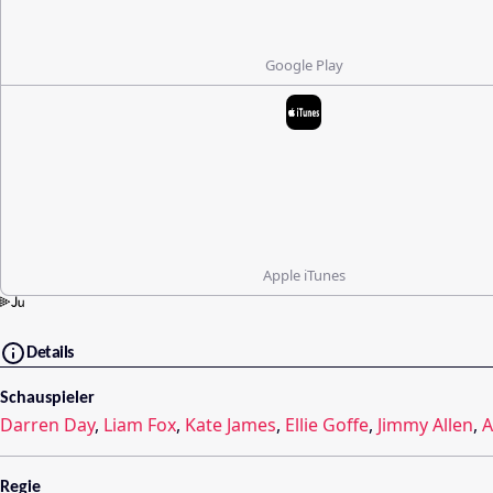
Google Play
Apple iTunes
Details
Schauspieler
Darren Day
,
Liam Fox
,
Kate James
,
Ellie Goffe
,
Jimmy Allen
,
A
Regie