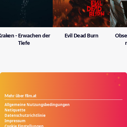
Kraken - Erwachen der
Evil Dead Burn
Obses
Tiefe
Mehr über film.at
Allgemeine Nutzungsbedingungen
Netiquette
Datenschutzrichtlinie
Impressum
Cookie Einstellungen