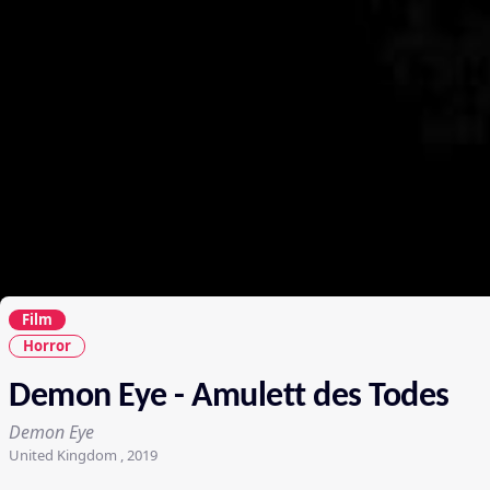
Film
Horror
Demon Eye - Amulett des Todes
Demon Eye
United Kingdom , 2019