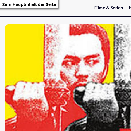
Zum Hauptinhalt der Seite
Filme & Serien
Trailer
S
Kritiken
S
Filmarchiv
Serienarchiv