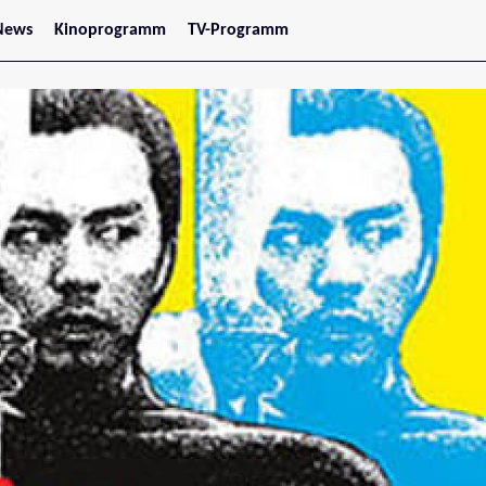
News
Kinoprogramm
TV-Programm
tars
Jetzt im Kino
treaming
Demnächst im Kino
Wien
Niederösterreich
Oberösterreich
Steiermark
Burgenland
Kärnten
Salzburg
Tirol
Vorarlberg