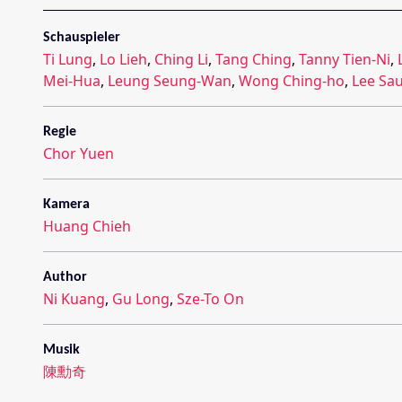
Schauspieler
Ti Lung
,
Lo Lieh
,
Ching Li
,
Tang Ching
,
Tanny Tien-Ni
,
Mei-Hua
,
Leung Seung-Wan
,
Wong Ching-ho
,
Lee Sau
Regie
Chor Yuen
Kamera
Huang Chieh
Author
Ni Kuang
,
Gu Long
,
Sze-To On
Musik
陳勳奇