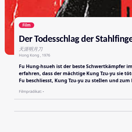
Film
Der Todesschlag der Stahlfing
天涯明月刀
Hong Kong , 1976
Fu Hung-hsueh ist der beste Schwertkämpfer im K
erfahren, dass der mächtige Kung Tzu-yu sie töte
Fu beschliesst, Kung Tzu-yu zu steIlen und zum K
Filmprädikat:
-