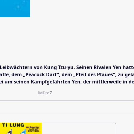
eibwächtern von Kung Tzu-yu. Seinen Rivalen Yen hatte e
affe, dem „Peacock Dart“, dem „PfeiI des Pfaues“, zu gel
ei um seinen Kampfgefährten Yen, der mittlerweile in den
IMDb:
7