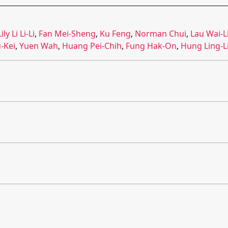
Lily Li Li-Li
,
Fan Mei-Sheng
,
Ku Feng
,
Norman Chui
,
Lau Wai-L
-Kei
,
Yuen Wah
,
Huang Pei-Chih
,
Fung Hak-On
,
Hung Ling-L