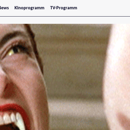
News
Kinoprogramm
TV-Programm
tars
Jetzt im Kino
treaming
Demnächst im Kino
Wien
Niederösterreich
Oberösterreich
Steiermark
Burgenland
Kärnten
Salzburg
Tirol
Vorarlberg