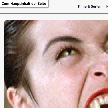
Zum Hauptinhalt der Seite
Filme & Serien
Trailer
S
Kritiken
S
Filmarchiv
Serienarchiv