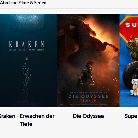
Ähnliche Filme & Serien
Kraken - Erwachen der
Die Odyssee
Supe
Tiefe