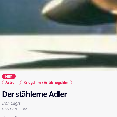
Film
Action
Kriegsfilm / Antikriegsfilm
Der stählerne Adler
Iron Eagle
USA, CAN, , 1986