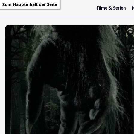
Zum Hauptinhalt der Seite
Filme & Serien
Trailer
S
Kritiken
S
Filmarchiv
Serienarchiv