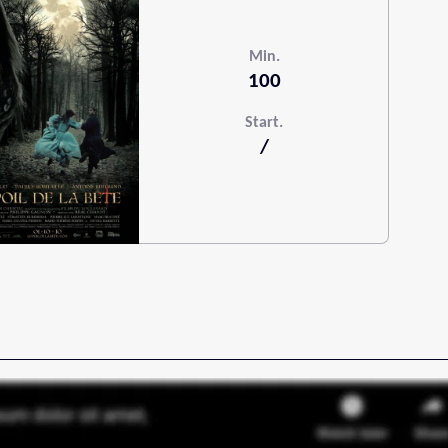
Min.
100
Start.
/