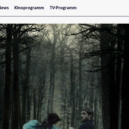
News
Kinoprogramm
TV-Programm
tars
Jetzt im Kino
treaming
Demnächst im Kino
Wien
Niederösterreich
Oberösterreich
Steiermark
Burgenland
Kärnten
Salzburg
Tirol
Vorarlberg