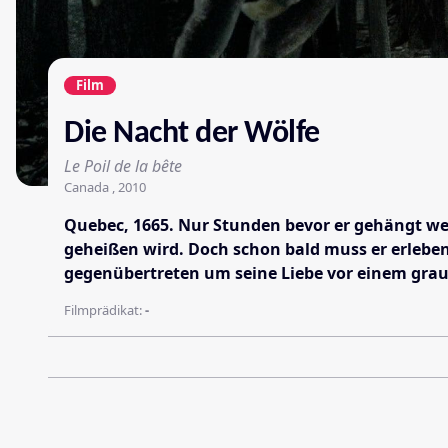
Film
Die Nacht der Wölfe
Le Poil de la bête
Canada , 2010
Quebec, 1665. Nur Stunden bevor er gehängt wer
geheißen wird. Doch schon bald muss er erleben,
gegenübertreten um seine Liebe vor einem grau
Filmprädikat:
-