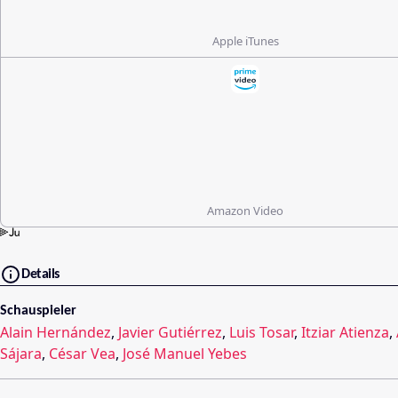
Apple iTunes
Amazon Video
Details
Schauspieler
Alain Hernández
,
Javier Gutiérrez
,
Luis Tosar
,
Itziar Atienza
,
Sájara
,
César Vea
,
José Manuel Yebes