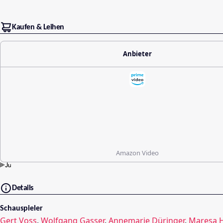
Kaufen & Leihen
Anbieter
Amazon Video
Details
Schauspieler
Gert Voss
,
Wolfgang Gasser
,
Annemarie Düringer
,
Maresa H