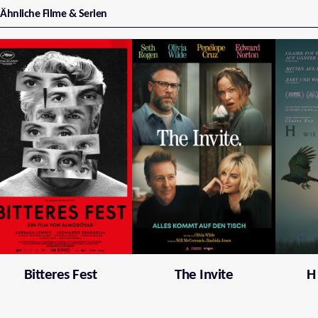
Ähnliche Filme & Serien
Bitteres Fest
The Invite
H