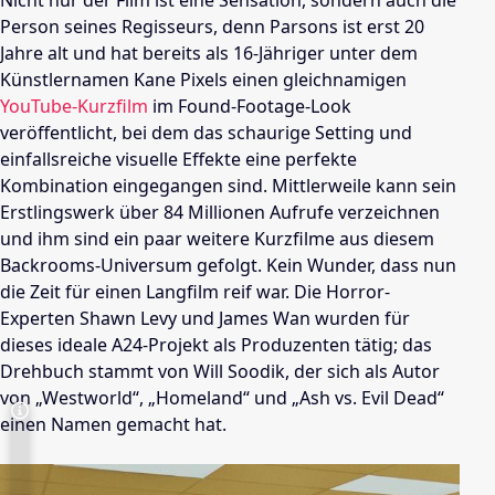
Nicht nur der Film ist eine Sensation, sondern auch die
Person seines Regisseurs, denn Parsons ist erst 20
Jahre alt und hat bereits als 16-Jähriger unter dem
Künstlernamen Kane Pixels einen gleichnamigen
YouTube-Kurzfilm
im Found-Footage-Look
veröffentlicht, bei dem das schaurige Setting und
einfallsreiche visuelle Effekte eine perfekte
Kombination eingegangen sind. Mittlerweile kann sein
Erstlingswerk über 84 Millionen Aufrufe verzeichnen
und ihm sind ein paar weitere Kurzfilme aus diesem
Backrooms-Universum gefolgt. Kein Wunder, dass nun
die Zeit für einen Langfilm reif war. D
ie Horror-
Experten Shawn Levy und James Wan wurden für
dieses
ideale
A24-Projekt als Produzenten tätig; das
Drehbuch
stammt von Will Soodik, der sich als Autor
von „Westworld“, „Homeland“ und „Ash vs. Evil Dead“
einen Namen gemacht hat.