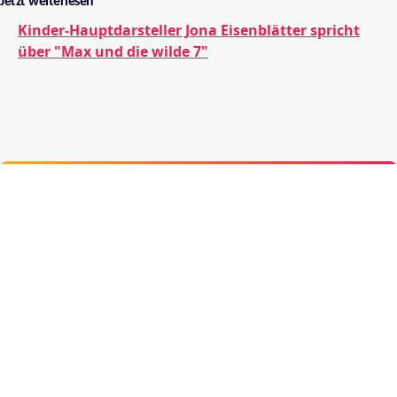
Jetzt weiterlesen
Kinder-Hauptdarsteller Jona Eisenblätter spricht
über "Max und die wilde 7"
Mehr über film.at
Allgemeine Nutzungsbedingungen
Netiquette
Datenschutzrichtlinie
Impressum
Cookie Einstellungen
Mein film.at