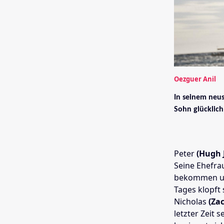
Oezguer Anil
In seinem neu
Sohn glücklic
Peter
(Hugh
Seine Ehefra
bekommen und
Tages klopft
Nicholas
(Za
letzter Zeit 