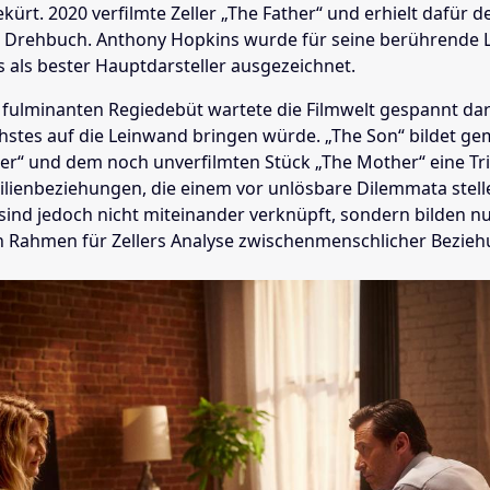
kürt. 2020 verfilmte Zeller „The Father“ und erhielt dafür 
e Drehbuch. Anthony Hopkins wurde für seine berührende 
s als bester Hauptdarsteller ausgezeichnet.
fulminanten Regiedebüt wartete die Filmwelt gespannt dar
ächstes auf die Leinwand bringen würde. „The Son“ bildet g
her“ und dem noch unverfilmten Stück „The Mother“ eine Tri
milienbeziehungen, die einem vor unlösbare Dilemmata stell
sind jedoch nicht miteinander verknüpft, sondern bilden n
 Rahmen für Zellers Analyse zwischenmenschlicher Bezieh