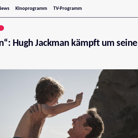
News
Kinoprogramm
TV-Programm
tars
Jetzt im Kino
treaming
Demnächst im Kino
N
Wien
Niederösterreich
n“: Hugh Jackman kämpft um seine
Oberösterreich
Steiermark
Burgenland
Kärnten
Salzburg
Tirol
Vorarlberg