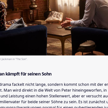
 Jackman in "The Son".
n kämpft für seinen Sohn
drama fackelt nicht lange, sondern kommt schon mit der e
. Man wird direkt in die Welt von Peter hineingeworfen, in
 und Leistung einen hohen Stellenwert, aber er versucht au
amilienvater für beide seiner Söhne zu sein. Es ist zunächst 
immungsschwankungen normal für einen pubertierenden j