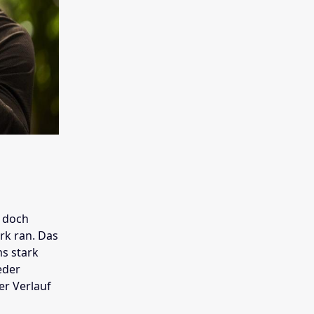
, doch
rk ran. Das
ms stark
eder
er Verlauf