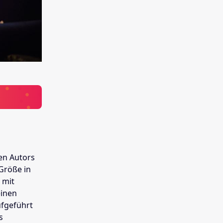
en Autors
 Größe in
 mit
einen
fgeführt
s