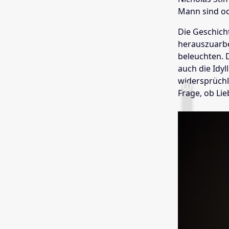
Mann sind od
Die Geschicht
herauszuarbe
beleuchten. 
auch die Idy
widersprüchl
Frage, ob Lie