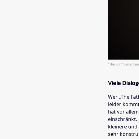
"The Son" basiert au
Viele Dialog
Wer „The Fath
leider kommt
hat vor allem
einschränkt.
kleinere und
sehr konstrui