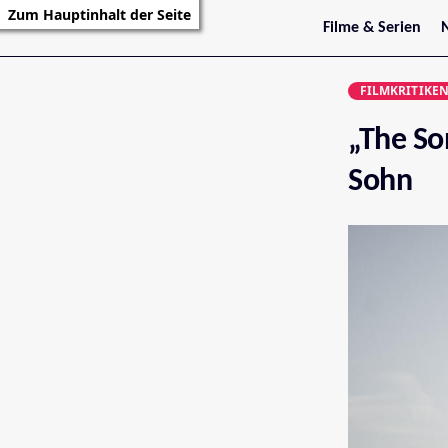
Zum Hauptinhalt der Seite
Filme & Serien
Trailer
S
Kritiken
S
FILMKRITIKE
Filmarchiv
Serienarchiv
„The So
Sohn