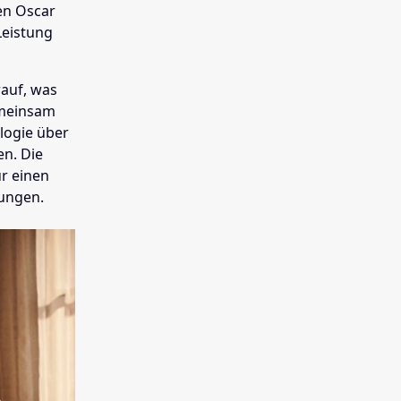
den Oscar
Leistung
auf, was
emeinsam
logie über
en. Die
ur einen
ungen.