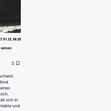
27.01.23, 08:28
 seinen
scheint.
 Kind
 eines
sich.
lt sich in
ontakte und