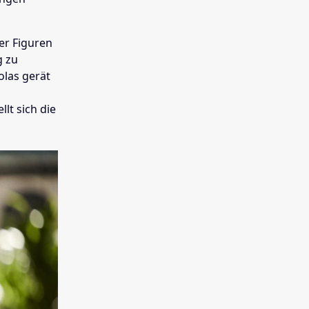
der Figuren
g zu
olas gerät
lt sich die