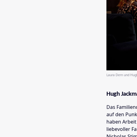
Laura Dern und Hugh
Hugh Jackma
Das Familien
auf den Punkt
haben Arbeit
liebevoller F
Nicholas St