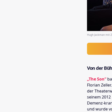
Hugh Jackman mit Za
Von der Büh
„The Son“
ba
Florian Zelle
der Theaterw
seinem 2012
Demenz-kran
und wurde 