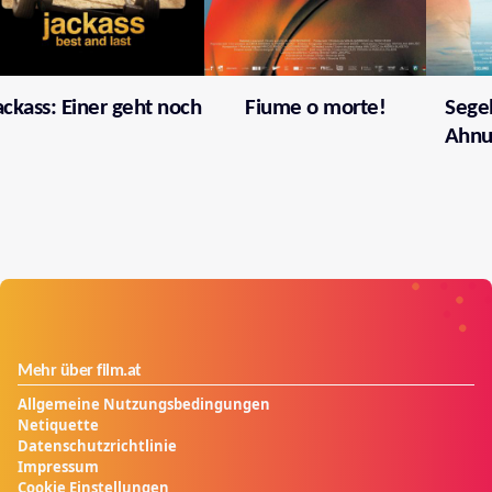
ackass: Einer geht noch
Fiume o morte!
Segel
Ahnu
Mehr über film.at
Allgemeine Nutzungsbedingungen
Netiquette
Datenschutzrichtlinie
Impressum
Cookie Einstellungen