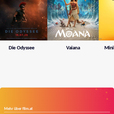
Die Odyssee
Vaiana
Mini
Mehr über film.at