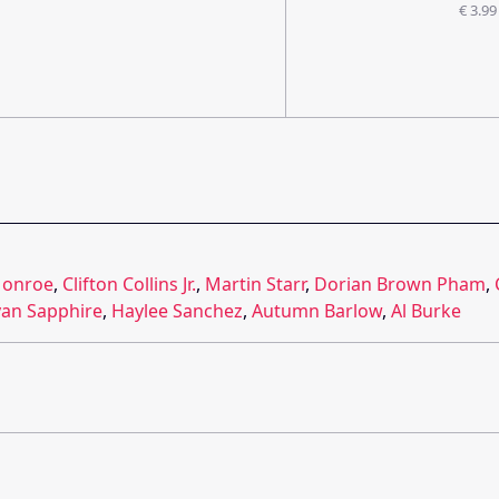
€ 3.99
Monroe
,
Clifton Collins Jr.
,
Martin Starr
,
Dorian Brown Pham
,
yan Sapphire
,
Haylee Sanchez
,
Autumn Barlow
,
Al Burke