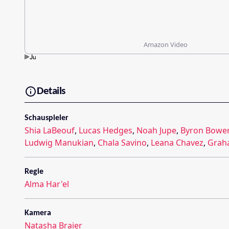
Amazon Video
Details
Schauspieler
Shia LaBeouf
,
Lucas Hedges
,
Noah Jupe
,
Byron Bowe
Ludwig Manukian
,
Chala Savino
,
Leana Chavez
,
Grah
Regie
Alma Har'el
Kamera
Natasha Braier