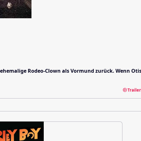
 der ehemalige Rodeo-Clown als Vormund zurück. Wenn Oti
Traile