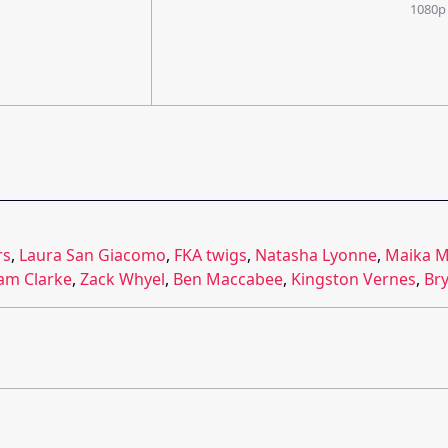
1080p
rs
,
Laura San Giacomo
,
FKA twigs
,
Natasha Lyonne
,
Maika 
am Clarke
,
Zack Whyel
,
Ben Maccabee
,
Kingston Vernes
,
Br