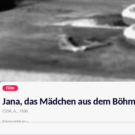
Film
Jana, das Mädchen aus dem Böh
CSSR, A, , 1936
Filmprädikat:
-