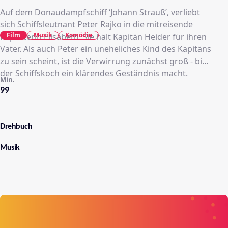
Auf dem Donaudampfschiff ‘Johann Strauß’, verliebt
sich Schiffsleutnant Peter Rajko in die mitreisende
Film
Musik
Komödie
Reporterin Elisabeth. Sie hält Kapitän Heider für ihren
Vater. Als auch Peter ein uneheliches Kind des Kapitäns
zu sein scheint, ist die Verwirrung zunächst groß - bis
der Schiffskoch ein klärendes Geständnis macht.
Min.
99
Drehbuch
Musik