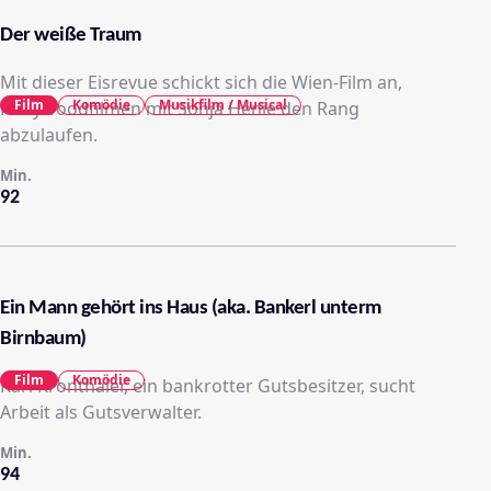
Der weiße Traum
Mit dieser Eisrevue schickt sich die Wien-Film an,
Film
Komödie
Musikfilm / Musical
Hollywoodfilmen mit Sonja Henie den Rang
abzulaufen.
Min.
92
Ein Mann gehört ins Haus (aka. Bankerl unterm
Birnbaum)
Film
Komödie
Karl Kronthaler, ein bankrotter Gutsbesitzer, sucht
Arbeit als Gutsverwalter.
Min.
94