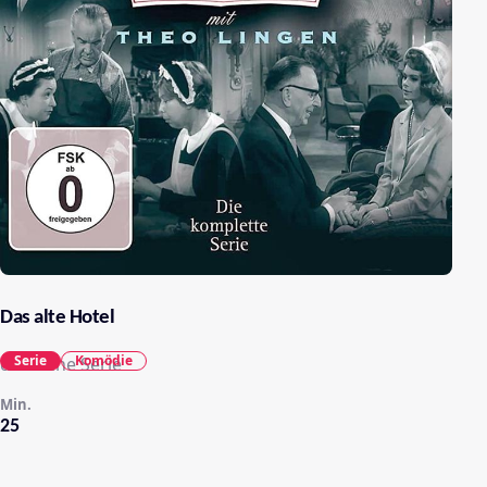
Das alte Hotel
Serie
Komödie
deutsche Serie
Min.
25