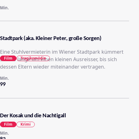
Min.
Stadtpark (aka. Kleiner Peter, große Sorgen)
Eine Stuhlvermieterin im Wiener Stadtpark kümmert
Film
Tragikomödie
sich so lange um einen kleinen Ausreisser, bis sich
dessen Eltern wieder miteinander vertragen.
Min.
99
Der Kosak und die Nachtigall
Film
Krimi
Min.