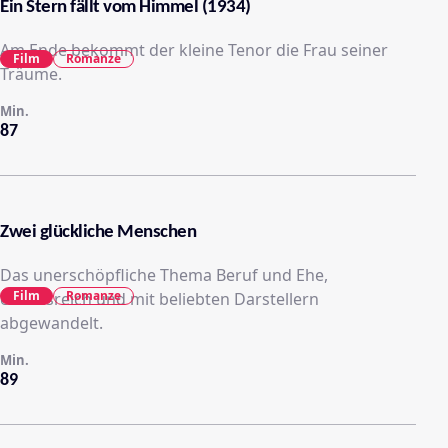
Ein Stern fällt vom Himmel (1934)
Am Ende bekommt der kleine Tenor die Frau seiner
Film
Romanze
Träume.
Min.
87
Zwei glückliche Menschen
Das unerschöpfliche Thema Beruf und Ehe,
Film
Romanze
einfallsreich und mit beliebten Darstellern
abgewandelt.
Min.
89