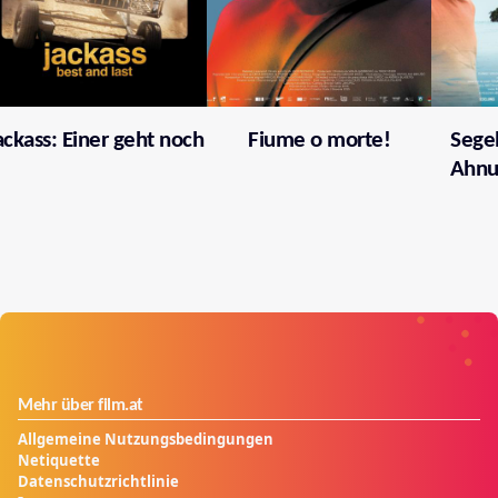
ackass: Einer geht noch
Fiume o morte!
Segel
Ahnu
Mehr über film.at
Allgemeine Nutzungsbedingungen
Netiquette
Datenschutzrichtlinie