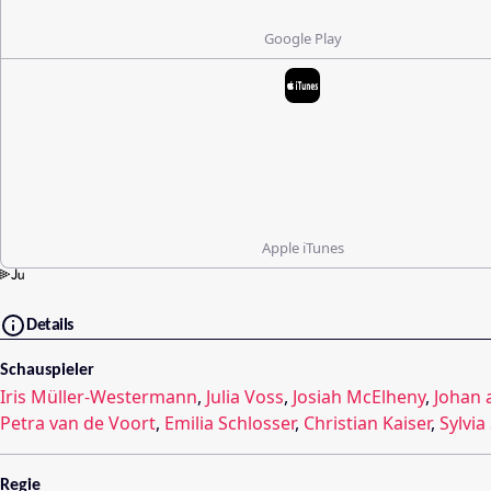
Google Play
Apple iTunes
Details
Schauspieler
Iris Müller-Westermann
,
Julia Voss
,
Josiah McElheny
,
Johan a
Petra van de Voort
,
Emilia Schlosser
,
Christian Kaiser
,
Sylvi
Regie