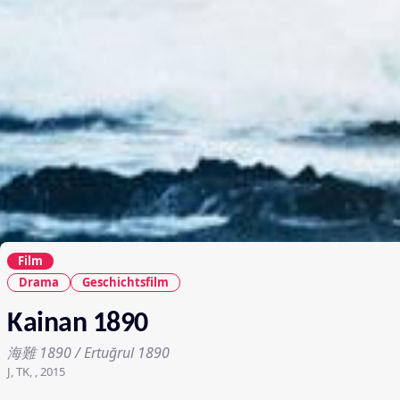
Film
Drama
Geschichtsfilm
Kainan 1890
海難 1890 / Ertuğrul 1890
J, TK, , 2015