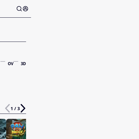
OV
3D
1 / 3