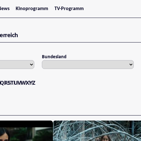
News
Kinoprogramm
TV-Programm
tars
Jetzt im Kino
treaming
Demnächst im Kino
Wien
erreich
Niederösterreich
Oberösterreich
Steiermark
Burgenland
Bundesland
Kärnten
Salzburg
Tirol
Vorarlberg
P
Q
R
S
T
U
V
W
X
Y
Z