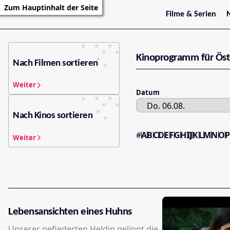
Zum Hauptinhalt der Seite
Filme & Serien
Trailer
S
Kritiken
S
Filmarchiv
Kinoprogramm für Öst
Serienarchiv
Nach Filmen sortieren
Weiter
Datum
Nach Kinos sortieren
#
A
B
C
D
E
F
G
H
I
J
K
L
M
N
O
Weiter
Lebensansichten eines Huhns
Unserer gefiederten Heldin gelingt die