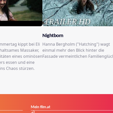
Nightborn
ommertag kippt bei Eli
Hanna Bergholm ("Hatching") wagt
fhaltsames Massaker,
einmal mehr den Blick hinter die
litäten eines ominösen
Fassade vermeintlichen Familienglüc
rs essen und eine
ins Chaos stürzen.
Mein film.at