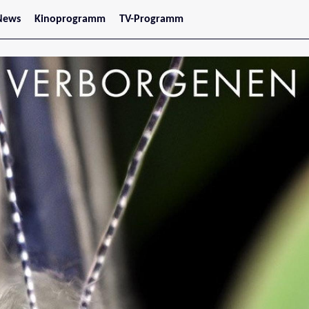
News
Kinoprogramm
TV-Programm
tars
Jetzt im Kino
treaming
Demnächst im Kino
Wien
Niederösterreich
Oberösterreich
Steiermark
Burgenland
Kärnten
Salzburg
Tirol
Vorarlberg