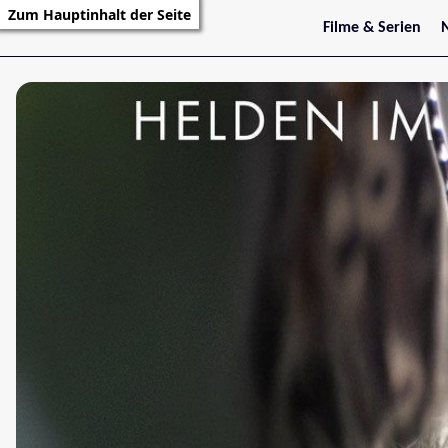
Zum Hauptinhalt der Seite
Filme & Serien
Trailer
S
Kritiken
S
Filmarchiv
Serienarchiv