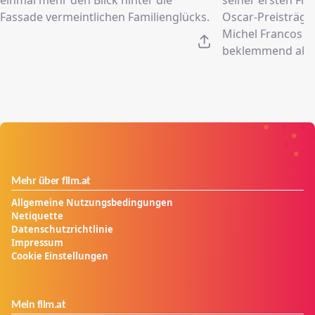
Fassade vermeintlichen Familienglücks.
Oscar-Preisträger
Michel Francos 
beklemmend aktu
Mehr über film.at
Allgemeine Nutzungsbedingungen
Netiquette
Datenschutzrichtlinie
Impressum
Cookie Einstellungen
Mein film.at