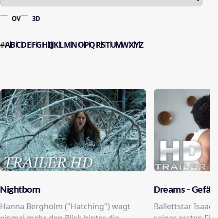
OV
3D
#
A
B
C
D
E
F
G
H
I
J
K
L
M
N
O
P
Q
R
S
T
U
V
W
X
Y
Z
Nightborn
Dreams - Gefähr
Hanna Bergholm ("Hatching") wagt
Ballettstar Isaac 
einmal mehr den Blick hinter die
seiner ersten Fil