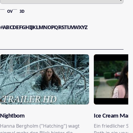
OV
3D
#
A
B
C
D
E
F
G
H
I
J
K
L
M
N
O
P
Q
R
S
T
U
V
W
X
Y
Z
Nightborn
Ice Cream Man
Hanna Bergholm ("Hatching") wagt
Ein friedlicher S
einmal mehr den Blick hinter die
Roth in ein unau