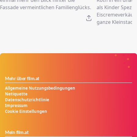
Fassade vermeintlichen Familienglücks.
als Kinder Spezia
Eiscremeverkäufe
ganze Kleinstadt 
Mehr über film.at
Allgemeine Nutzungsbedingungen
Netiquette
Datenschutzrichtlinie
Impressum
Cookie Einstellungen
Mein film.at