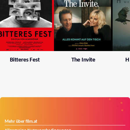
Bitteres Fest
The Invite
H
Mehr über film.at