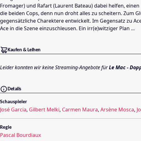
Fromager) und Rafart (Laurent Bateau) dabei helfen, einen
die beiden Cops, denn nun droht alles zu scheitern. Zum Gl
gegensätzliche Charektere entwickelt. Im Gegensatz zu Ac
Ace in die Szene einzuschleusen. Ein irr(e)witziger Plan ...
Kaufen & Leihen
Leider konnten wir keine Streaming-Angebote für
Le Mac - Dopp
Details
Schauspieler
José Garcia
,
Gilbert Melki
,
Carmen Maura
,
Arsène Mosca
,
J
Regie
Pascal Bourdiaux