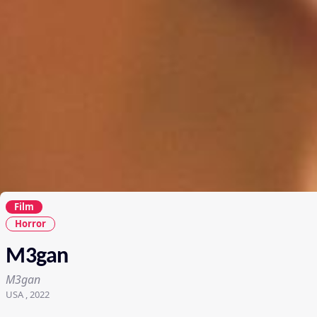
Film
Horror
M3gan
M3gan
USA , 2022