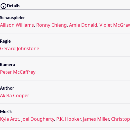
Details
Schauspieler
Allison Williams
,
Ronny Chieng
,
Amie Donald
,
Violet McGra
Regie
Gerard Johnstone
Kamera
Peter McCaffrey
Author
Akela Cooper
Musik
Kyle Arzt
,
Joel Dougherty
,
P.K. Hooker
,
James Miller
,
Christop