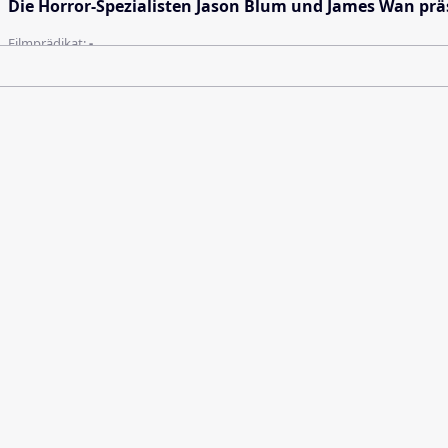
Die Horror-Spezialisten Jason Blum und James Wan präs
Filmprädikat:
-