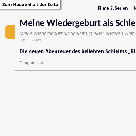
Zum Hauptinhalt der Seite
Filme & Serien
Film
Trailer
S
Meine Wiedergeburt als Schlei
Kritiken
S
Filmarchiv
Meine Wiedergeburt als Schleim in einer anderen Welt,
Serienarchiv
Japan , 2026
Die neuen Abenteuer des beliebten Schleims „Ri
Filmprädikat:
-