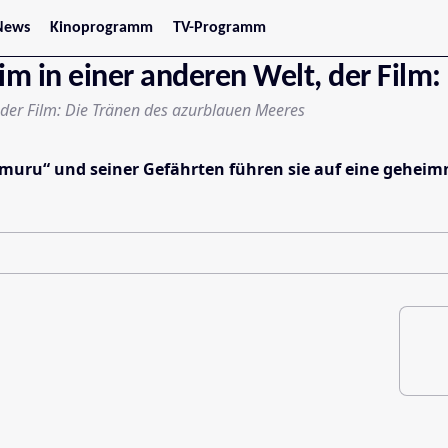
News
Kinoprogramm
TV-Programm
tars
Jetzt im Kino
m in einer anderen Welt, der Film
treaming
Demnächst im Kino
Wien
 der Film: Die Tränen des azurblauen Meeres
Niederösterreich
Oberösterreich
Steiermark
muru“ und seiner Gefährten führen sie auf eine geheimni
Burgenland
Kärnten
Salzburg
Tirol
Vorarlberg