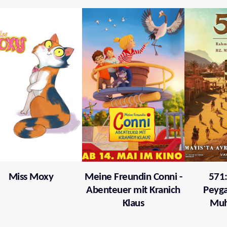
Miss Moxy
Meine Freundin Conni -
571
Abenteuer mit Kranich
Peyga
Klaus
Mu