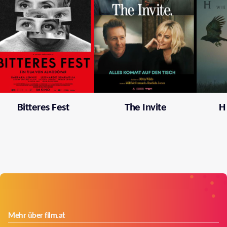
Bitteres Fest
The Invite
H
Mehr über film.at