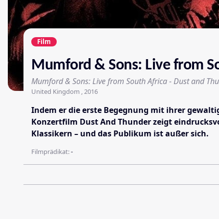
Film
Mumford & Sons: Live from So
Mumford & Sons: Live from South Africa - Dust and Th
United Kingdom , 2016
Indem er die erste Begegnung mit ihrer gewalt
Konzertfilm Dust And Thunder zeigt eindrucksvo
Klassikern – und das Publikum ist außer sich.
Filmprädikat:
-