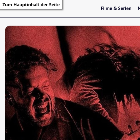
Zum Hauptinhalt der Seite
Filme & Serien
Trailer
S
Kritiken
S
Filmarchiv
Serienarchiv