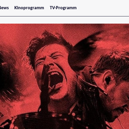
News
Kinoprogramm
TV-Programm
tars
Jetzt im Kino
treaming
Demnächst im Kino
Wien
Niederösterreich
Oberösterreich
Steiermark
Burgenland
Kärnten
Salzburg
Tirol
Vorarlberg