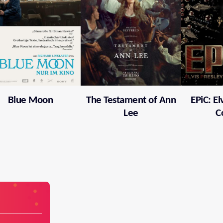
Blue Moon
The Testament of Ann
EPiC: El
Lee
C