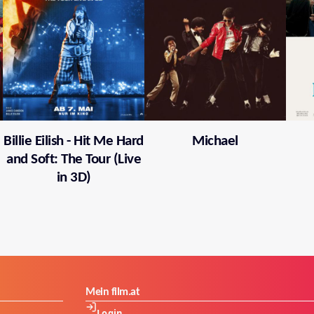
Billie Eilish - Hit Me Hard
Michael
and Soft: The Tour (Live
in 3D)
Mein film.at
Login