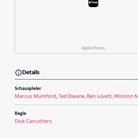
Apple iTunes
Details
Schauspieler
Marcus Mumford
,
Ted Dwane
,
Ben Lovett
,
Winston M
Regie
Dick Carruthers