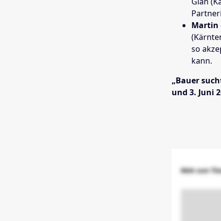
Glan (K
Partneri
Martin 
(Kärnten
so akze
kann.
„Bauer sucht
und 3. Juni 