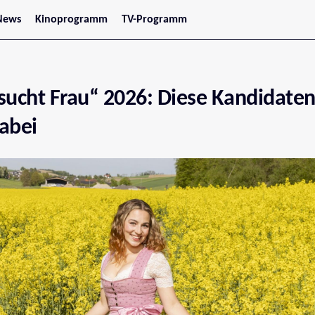
News
Kinoprogramm
TV-Programm
tars
Jetzt im Kino
treaming
Demnächst im Kino
Wien
Niederösterreich
sucht Frau“ 2026: Diese Kandidaten
Oberösterreich
Steiermark
Burgenland
abei
Kärnten
Salzburg
Tirol
Vorarlberg