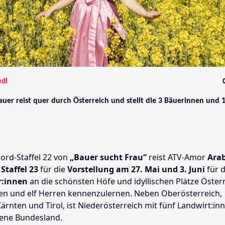
edl
auer reist quer durch Österreich und stellt die 3 Bäuerinnen und 
ord-Staffel 22 von
„Bauer sucht Frau“
reist ATV-Amor
Arab
n
Staffel 23
für die
Vorstellung am 27. Mai und 3. Juni
für 
r:innen
an die schönsten Höfe und idyllischen Plätze Öster
en und elf Herren kennenzulernen. Neben Oberösterreich,
ärnten und Tirol, ist Niederösterreich mit fünf Landwirt:in
tene Bundesland.