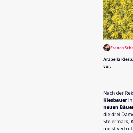
Franco Sch
Arabella Kiesb
vor.
Nach der Rek
Kiesbauer
i
neuen Bäue
die drei Dam
Steiermark, K
meist vertre