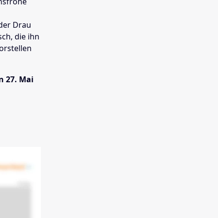
ensfrohe
 der Drau
ch, die ihn
orstellen
n 27. Mai