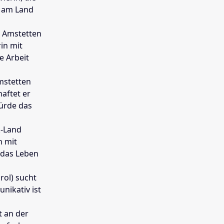
n am Land
k Amstetten
in mit
e Arbeit
mstetten
haftet er
würde das
k-Land
n mit
r das Leben
rol) sucht
nikativ ist
t an der