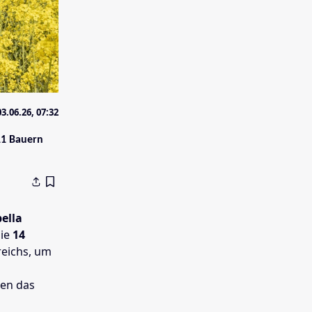
03.06.26, 07:32
11 Bauern
ella
die
14
reichs, um
nen das