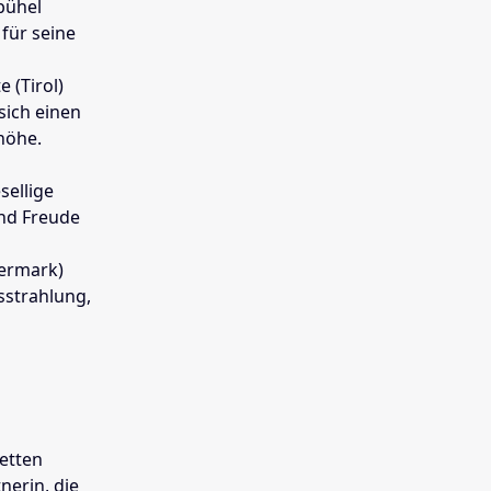
bühel
für seine
 (Tirol)
sich einen
höhe.
sellige
und Freude
iermark)
sstrahlung,
etten
nerin, die