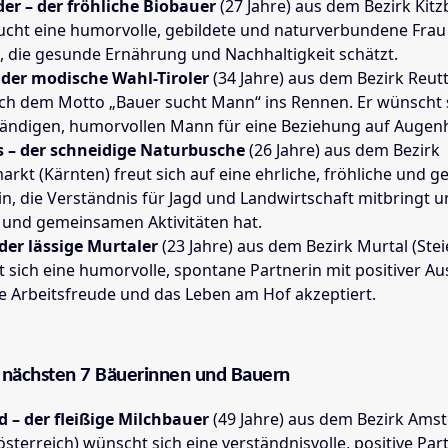
er – der fröhliche Biobauer
(27 Jahre) aus dem Bezirk Kitz
 sucht eine humorvolle, gebildete und naturverbundene Frau 
, die gesunde Ernährung und Nachhaltigkeit schätzt.
 der modische Wahl-Tiroler
(34 Jahre) aus dem Bezirk Reutte
ch dem Motto „Bauer sucht Mann“ ins Rennen. Er wünscht 
tändigen, humorvollen Mann für eine Beziehung auf Augen
 – der schneidige Naturbusche
(26 Jahre) aus dem Bezirk
rkt (Kärnten) freut sich auf eine ehrliche, fröhliche und ge
in, die Verständnis für Jagd und Landwirtschaft mitbringt 
 und gemeinsamen Aktivitäten hat.
 der lässige Murtaler
(23 Jahre) aus dem Bezirk Murtal (Ste
 sich eine humorvolle, spontane Partnerin mit positiver Au
ne Arbeitsfreude und das Leben am Hof akzeptiert.
e nächsten 7 Bäuerinnen und Bauern
 – der fleißige Milchbauer
(49 Jahre) aus dem Bezirk Amst
sterreich) wünscht sich eine verständnisvolle, positive Part