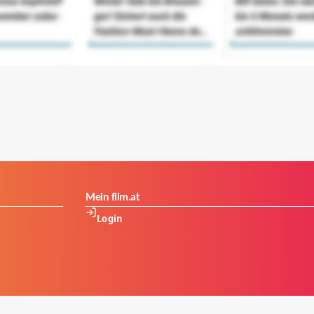
Mein film.at
Login