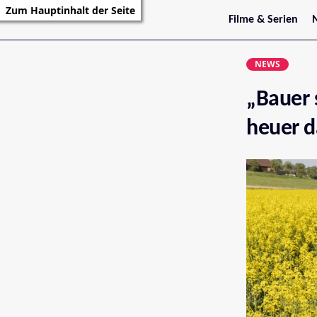
Zum Hauptinhalt der Seite
Filme & Serien
Trailer
S
Kritiken
S
NEWS
Filmarchiv
Serienarchiv
„Bauer 
heuer d