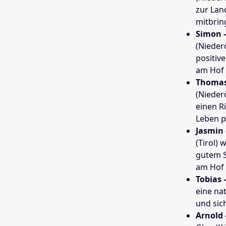
zur Lan
mitbrin
Simon 
(Nieder
positiv
am Hof 
Thomas 
(Niederö
einen R
Leben p
Jasmin 
(Tirol)
gutem S
am Hof 
Tobias 
eine na
und sic
Arnold 