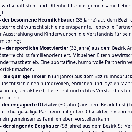
dwirtschaft steht und Offenheit für das gemeinsame Lebe
gt.
– der besonnene Heumilchbauer
(33 Jahre) aus dem Bezir
österreich) wünscht sich eine entspannte, liebevolle Partner
er Ausstrahlung und Kinderwunsch, die Verständnis für sein
mitbringt.
– der sportliche Mostviertler
(32 Jahre) aus dem Bezirk A
sterreich) ist familienorientiert. Mit seinen Eltern bewirtsc
indermastbetrieb. Eine sportaffine, humorvolle Partnerin 
erfekt machen.
– die quirlige Tirolerin
(34 Jahre) aus dem Bezirk Innsbruc
 wünscht sich einen humorvollen, ehrlichen und loyalen Man
chmäh, der aktiv ist, Tiere liebt und echtes Verständnis fü
mitbringt.
– der engagierte Ötztaler
(30 Jahre) aus dem Bezirk Imst (Ti
türliche, gesellige Partnerin mit gutem Charakter, die kommu
h ein gemeinsames Familienleben vorstellen kann.
– der singende Bergbauer
(58 Jahre) aus dem Bezirk St. Vei