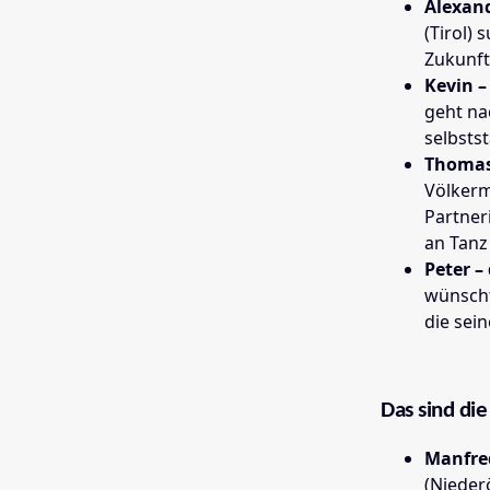
Alexand
(Tirol)
Zukunft
Kevin –
geht na
selbsts
Thomas
Völkerma
Partner
an Tanz
Peter –
wünscht
die sei
Das sind di
Manfred
(Niederö