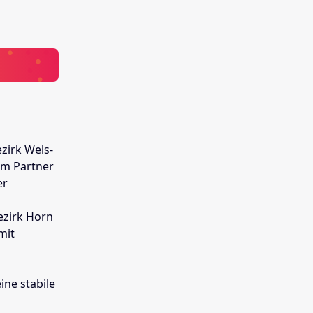
zirk Wels-
rem Partner
er
ezirk Horn
mit
ine stabile