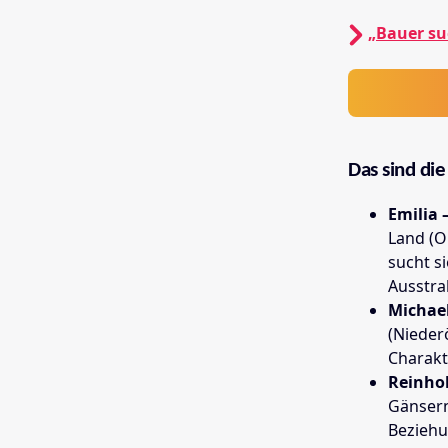
„Bauer su
Das sind di
Emilia 
Land (O
sucht s
Ausstra
Michael
(Nieder
Charakt
Reinhol
Gänsern
Beziehu