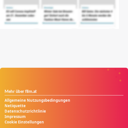
Mehr über film.at
Allgemeine Nutzungsbedingungen
Netiquette
Datenschutzrichtlinie
Impressum
Cookie Einstellungen