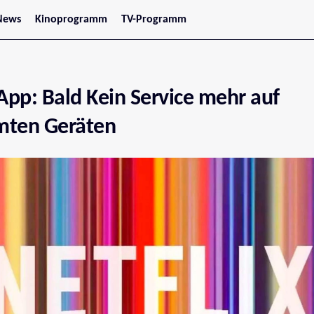
News
Kinoprogramm
TV-Programm
tars
Jetzt im Kino
treaming
Demnächst im Kino
Wien
Niederösterreich
-App: Bald Kein Service mehr auf
Oberösterreich
Steiermark
Burgenland
mten Geräten
Kärnten
Salzburg
Tirol
Vorarlberg