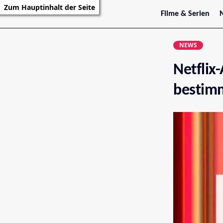
Zum Hauptinhalt der Seite
Filme & Serien
Trailer
S
Kritiken
S
NEWS
Filmarchiv
Serienarchiv
Netflix
bestim