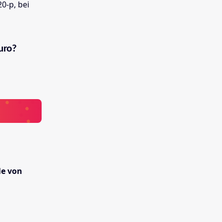
0-p, bei
uro?
le von