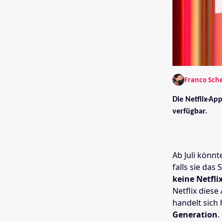
Franco Sch
Die Netflix-Ap
verfügbar.
Ab Juli könn
falls sie da
keine Netfl
Netflix dies
handelt sich
Generation
.