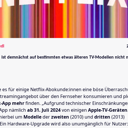
edl
p ist demnächst auf bestimmten etwas älteren TV-Modellen nicht
te es für einige Netflix-Abokunde:innen eine böse Überrasc
s Streamingangebot über den Fernseher konsumieren und plö
ix-App mehr
finden. „
Aufgrund technischer Einschränkungen
e App nämlich
ab 31. Juli 2024
von einigen
Apple-TV-Geräten
 hierbei um
Modelle
der
zweiten
(2010) und
dritten
(2013)
 Ein Hardware-Upgrade wird also unumgänglich für Nutzer