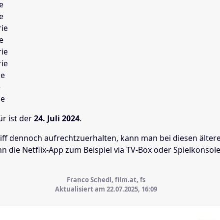
e
e
ie
e
ie
ie
ie
e
ie
ür ist der
24. Juli 2024
.
ff dennoch aufrechtzuerhalten, kann man bei diesen älter
n die Netflix-App zum Beispiel via TV-Box oder Spielkonsol
Franco Schedl, film.at, fs
Aktualisiert am 22.07.2025,
16:09