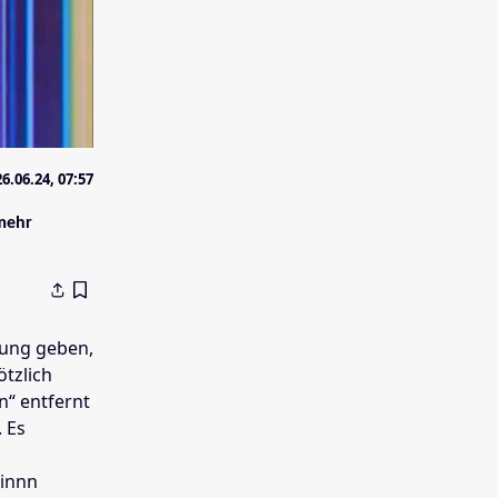
26.06.24, 07:57
 mehr
hung geben,
tzlich
“ entfernt
. Es
:innn