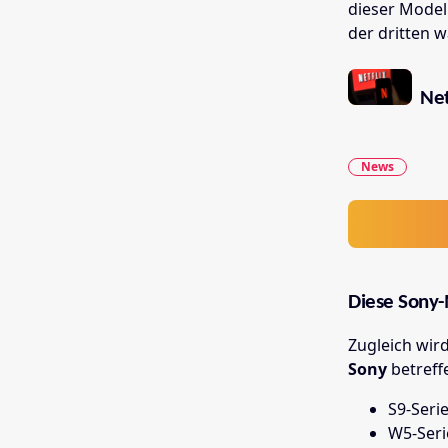
dieser Model
der dritten 
Net
News
Diese Sony-
Zugleich wird
Sony
betreff
S9-Seri
W5-Seri