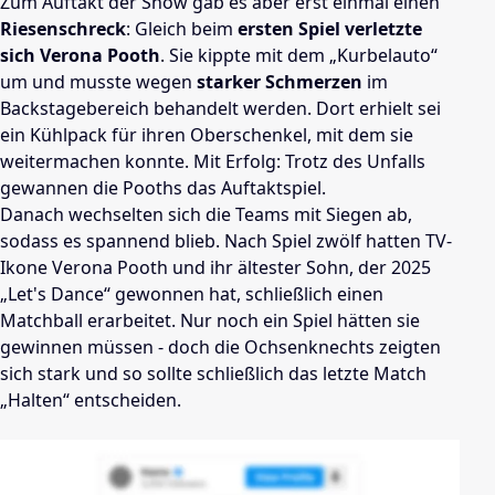
Zum Auftakt der Show gab es aber erst einmal einen
Riesenschreck
: Gleich beim
ersten Spiel
verletzte
sich Verona Pooth
. Sie kippte mit dem „Kurbelauto“
um und musste wegen
starker Schmerzen
im
Backstagebereich behandelt werden. Dort erhielt sei
ein Kühlpack für ihren Oberschenkel, mit dem sie
weitermachen konnte. Mit Erfolg: Trotz des Unfalls
gewannen die Pooths das Auftaktspiel.
Danach wechselten sich die Teams mit Siegen ab,
sodass es spannend blieb. Nach Spiel zwölf hatten TV-
Ikone Verona Pooth und ihr ältester Sohn, der 2025
„Let's Dance“ gewonnen hat, schließlich einen
Matchball erarbeitet. Nur noch ein Spiel hätten sie
gewinnen müssen - doch die Ochsenknechts zeigten
sich stark und so sollte schließlich das letzte Match
„Halten“ entscheiden.