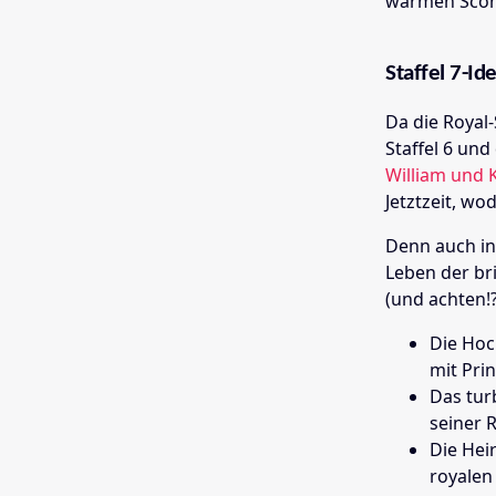
warmen Scon
Staffel 7-Id
Da die Royal
Staffel 6 un
William und 
Jetztzeit,
wodu
Denn auch in
Leben der br
(und achten!
Die Hoc
mit Pri
Das tur
seiner 
Die Hei
royalen