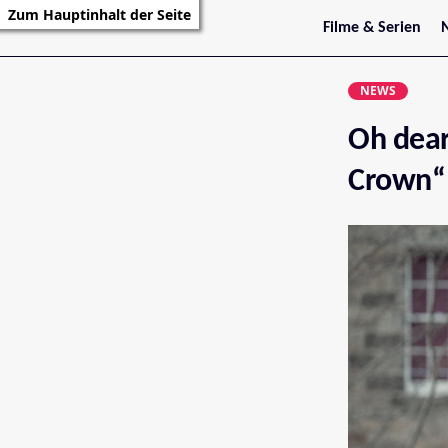
Zum Hauptinhalt der Seite
Filme & Serien
Trailer
S
Kritiken
S
NEWS
Filmarchiv
Serienarchiv
Oh dear
Crown“