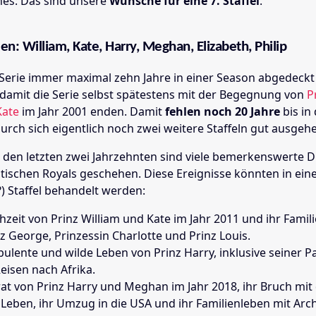
es: Das sind unsere
Wünsche für eine 7. Staffel
.
een: William, Kate, Harry, Meghan, Elizabeth, Philip
-Serie immer maximal zehn Jahre in einer Season abgedeckt 
d damit die Serie selbst spätestens mit der Begegnung von
P
Kate
im Jahr 2001 enden. Damit
fehlen noch 20 Jahre
bis in 
rch sich eigentlich noch zwei weitere Staffeln gut ausge
 den letzten zwei Jahrzehnten sind viele bemerkenswerte D
itischen Royals geschehen. Diese Ereignisse könnten in eine
?) Staffel behandelt werden:
hzeit von Prinz William und Kate im Jahr 2011 und ihr Famil
nz George, Prinzessin Charlotte und Prinz Louis.
bulente und wilde Leben von Prinz Harry, inklusive seiner P
Reisen nach Afrika.
rat von Prinz Harry und Meghan im Jahr 2018, ihr Bruch mi
 Leben, ihr Umzug in die USA und ihr Familienleben mit Arc