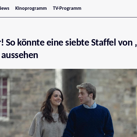
News
Kinoprogramm
TV-Programm
tars
Jetzt im Kino
treaming
Demnächst im Kino
Wien
Niederösterreich
! So könnte eine siebte Staffel von 
Oberösterreich
Steiermark
Burgenland
 aussehen
Kärnten
Salzburg
Tirol
Vorarlberg