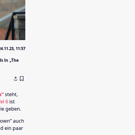
24.11.23, 11:57
s in „The
n“
steht,
el 6
ist
rie geben.
Crown“ auch
nd ein paar