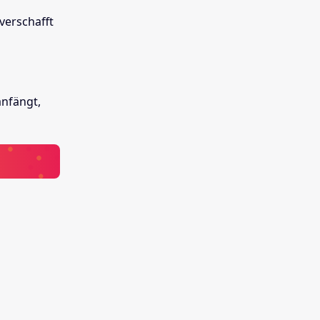
verschafft
.
anfängt,