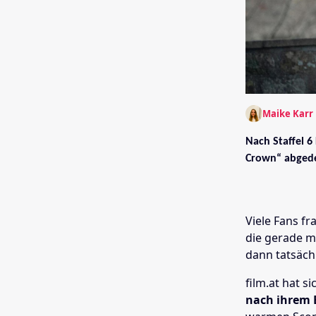
Maike Karr
Nach Staffel 6
Crown“ abged
Viele Fans fr
die gerade mi
dann tatsächl
film.at hat 
nach ihrem 