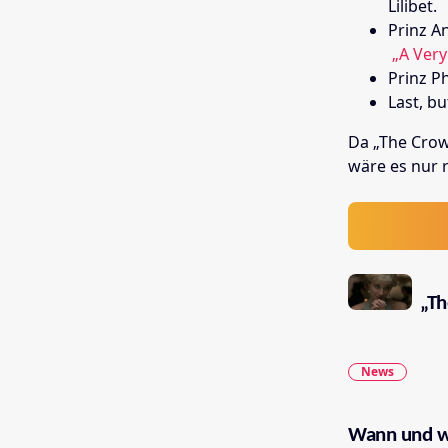
Lilibet.
Prinz A
„A Very
Prinz Ph
Last, bu
Da „The Crow
wäre es nur r
„Th
News
Wann und w