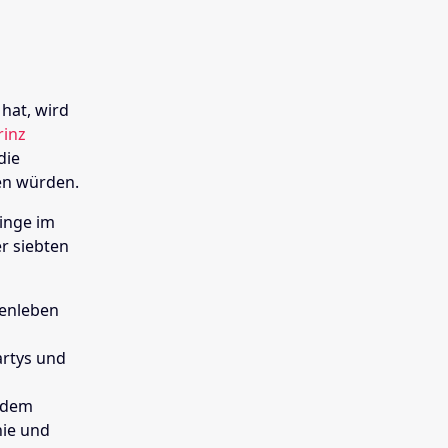
hat, wird
rinz
die
hen würden.
inge im
r siebten
ienleben
artys und
t dem
hie und