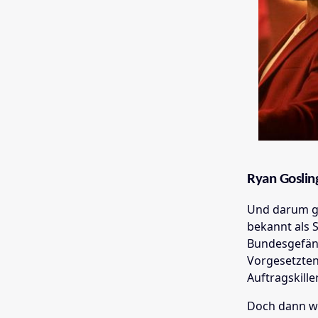
Ryan Gosling
Und darum ge
bekannt als S
Bundesgefäng
Vorgesetzten
Auftragskill
Doch dann wir