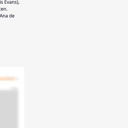
s Evans),
ten.
(Ana de