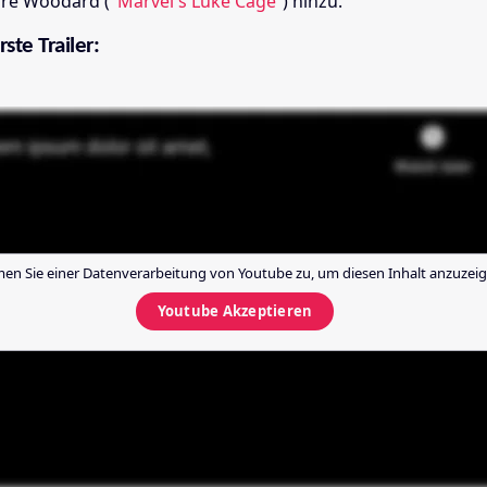
lfre Woodard (
"Marvel's Luke Cage“
) hinzu.
rste Trailer:
en Sie einer Datenverarbeitung von
Youtube
zu, um diesen Inhalt anzuzeig
Youtube
Akzeptieren