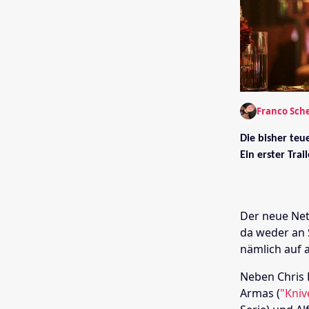
Franco Sch
Die bisher teu
Ein erster Trail
Der neue Netf
da weder an 
nämlich auf 
Neben Chris 
Armas
(
"Kniv