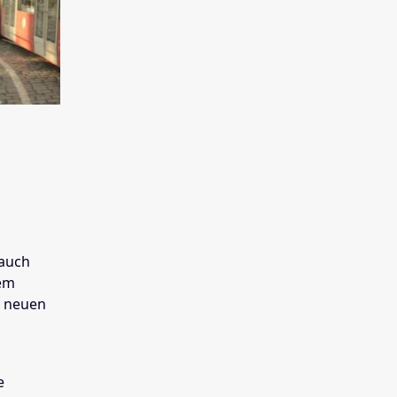
 auch
nem
m neuen
e