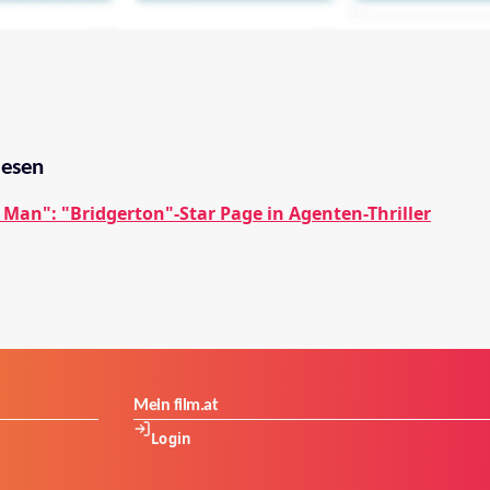
lesen
 Man": "Bridgerton"-Star Page in Agenten-Thriller
Mein film.at
Login