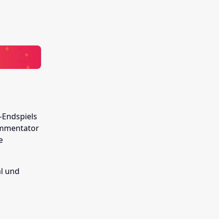
-Endspiels
ommentator
e
l und