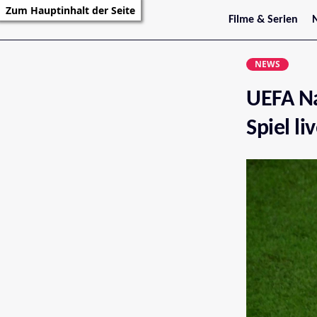
Zum Hauptinhalt der Seite
Filme & Serien
Trailer
S
Kritiken
S
NEWS
Filmarchiv
Serienarchiv
UEFA Na
Spiel li