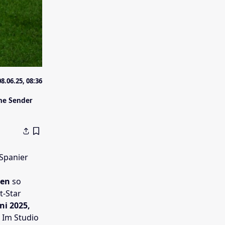
08.06.25, 08:36
che Sender
 Spanier
hen
so
t-Star
uni 2025,
 Im Studio