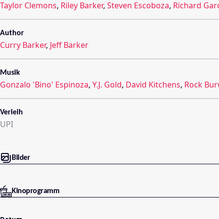
Taylor Clemons
,
Riley Barker
,
Steven Escoboza
,
Richard Gar
Author
Curry Barker
,
Jeff Barker
Musik
Gonzalo 'Bino' Espinoza
,
Y.J. Gold
,
David Kitchens
,
Rock Bur
Verleih
UPI
Bilder
Kinoprogramm