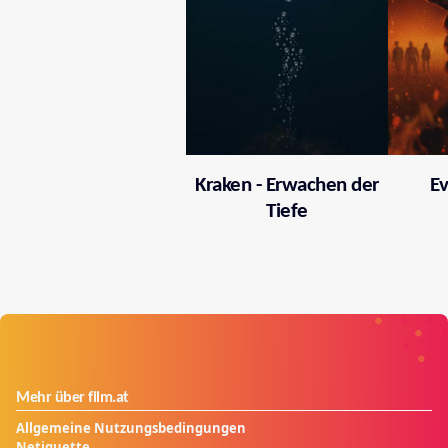
Kraken - Erwachen der
Ev
Tiefe
Mehr über film.at
Allgemeine Nutzungsbedingungen
Netiquette