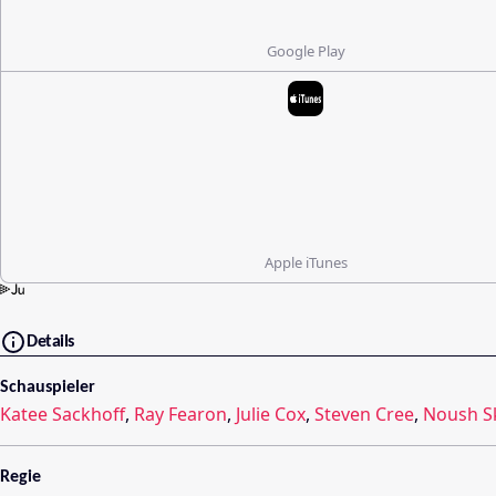
Google Play
Apple iTunes
Details
Schauspieler
Katee Sackhoff
,
Ray Fearon
,
Julie Cox
,
Steven Cree
,
Noush S
Regie