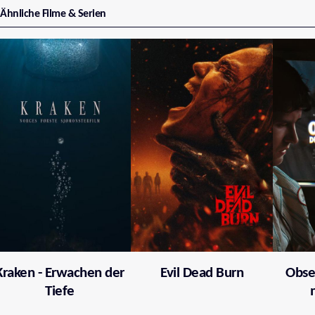
Ähnliche Filme & Serien
Kraken - Erwachen der
Evil Dead Burn
Obses
Tiefe