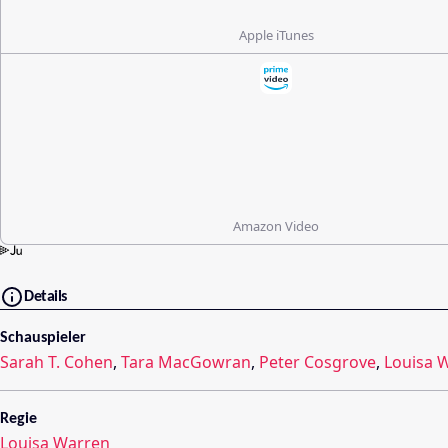
Apple iTunes
Amazon Video
Details
Schauspieler
Sarah T. Cohen
,
Tara MacGowran
,
Peter Cosgrove
,
Louisa 
Regie
Louisa Warren