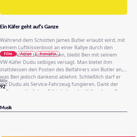
Ein Käfer geht auf's Ganze
Während dem Schotten James Butler erlaubt wird, mit
seinem Luftkissenboot an einer Rallye durch den
Film
Action
Komödie
Osten Afrikas teilzunehmen, bleibt Ben mit seinem
VW-Käfer Dudu selbiges versagt. Man bietet ihm
stattdessen den Posten des Beifahrers von Butler an,
was Ben jedoch dankend ablehnt. Schließlich darf er
Min.
mit Dudu als Service-Fahrzeug fungieren. Dank der
92
außergewöhnlichen Fähigkeiten des Käfers kann Ben
Butlers Luftkissenboot durch unwegiges Gebiet
abseits der regulären Straßen folgen.
Musik