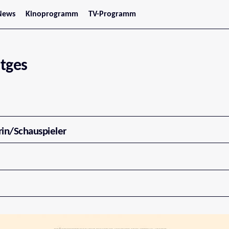
News
Kinoprogramm
TV-Programm
tars
Jetzt im Kino
treaming
Demnächst im Kino
Wien
Niederösterreich
tges
Oberösterreich
Steiermark
Burgenland
Kärnten
Salzburg
Tirol
Vorarlberg
rin/Schauspieler