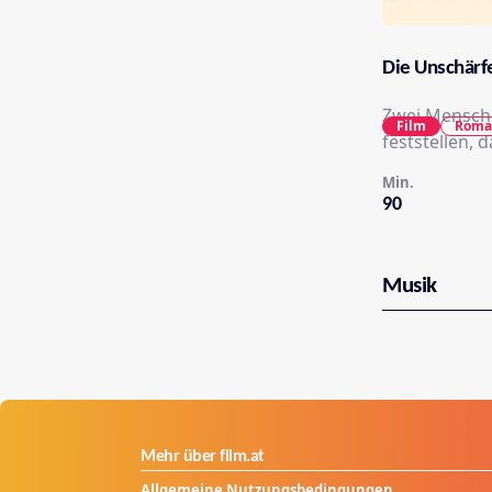
Die Unschärfe
Zwei Menschen prallen aufeinander, die gege
Film
Roma
feststellen, 
Min.
90
Musik
Mehr über film.at
Allgemeine Nutzungsbedingungen