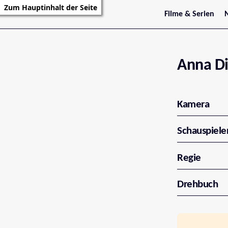
Zum Hauptinhalt der Seite
Filme & Serien
Trailer
S
Kritiken
S
Filmarchiv
Serienarchiv
Anna Di
Kamera
Schauspiele
Regie
Drehbuch