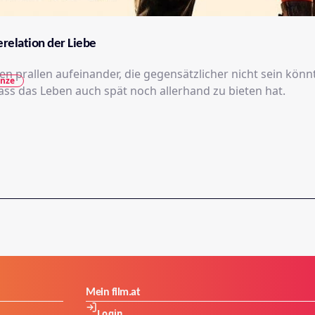
relation der Liebe
nsätzlicher nicht sein könnten und
nze
dass das Leben auch spät noch allerhand zu bieten hat.
Mein film.at
Login